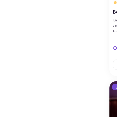
В
В
л
ц
О