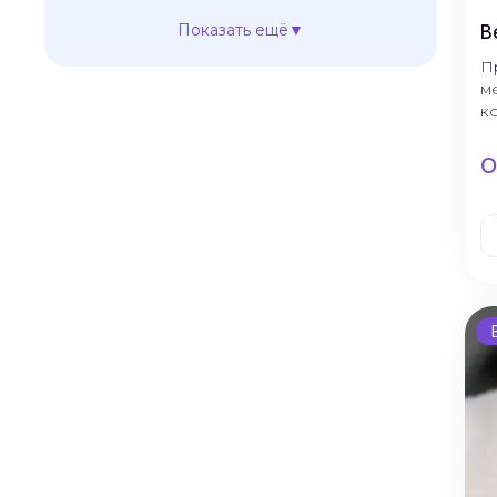
Показать ещё
В
#
Ведущие на банкет
П
м
#
Ведущие на мероприятие
к
#
Свадебные регистраторы
О