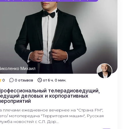
иколенко Михаил
0
0 отзывов
от 6 ч. 0 мин.
Профессиональный телерадиоведущий,
едущий деловых и корпоративных
мероприятий
а плечами ежедневное вечернее на "Страна FM",
вто/ мотопередача "Территория машин", Русская
лужба новостей с С.Л. Дор...