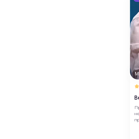
М
В
П
н
п