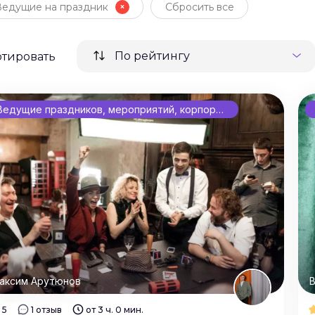
Ведущие на праздник
Сбросить все
По рейтингу
ртировать
Ведущие праздников, мероприятий, корпоративов
аксим Арутюнов
В
5
1 отзыв
от 3 ч. 0 мин.