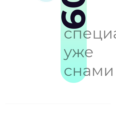
109
специ
уже
снами