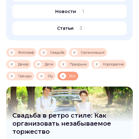
Новости
1
Статьи
3
#
#
#
Фотограф
Свадьба
Организация
#
#
#
#
Декор
Дети
Праздник
Корпоратив
#
#
#
Тренды
Diy
Все
Свадьба в ретро стиле: Как
организовать незабываемое
торжество