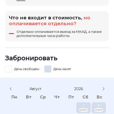
изменения за столом.
✅ Профессионализм: Аккуратность, пунктуальность и
умение работать в условиях высокого напряжения.
Что не входит в стоимость,
но
оплачивается отдельно?
Гарантирую: - Честность и прозрачность в работе. -
Высокий уровень сервиса. - Индивидуальный подход к
Отдельно оплачивается выезд за МКАД, а также
каждому мероприятию.
дополнительные часы работы.
Давайте сделаем ваше мероприятие незабываемым!
Забронировать
День свободен
День занят
Август
2026
Пн
Вт
Ср
Чт
Пт
Сб
Вс
1
2
20 000 ₽
20 000 ₽