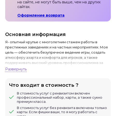
на сайте, не могут быть выше, чем на других
сайтах.
Оформление возврата
Основная информация
Я- опытный крупье с многолетним стажем работы в
престижных заведениях и на частных мероприятиях. Моя
цель — обеспечить безупречное ведение игры, создать
атмосферу азарта и комфорта для игроков, а также
поддерживать высокий уровень профессионализма за
столом.
Развернуть
Почему выбирают меня?
✅ Опыт работы: Более 5 лет работы
Что входит в стоимость ?
✅ Навыки коммуникации: Умение легко находить общий
В стоимость услуг с реквизитом включен
язык с игроками, поддерживать дружелюбную атмосферу
профессиональный набор, карты, а также сукно
и разрешать спорные ситуации.
премиум класса.
В стоимость услуг без реквизита включены только
✅ Внимание к деталям: Безупречное знание правил,
карты. Если фишки ваши, то я могу работать с
контроль за ставками и быстрая реакция на любые
ними.