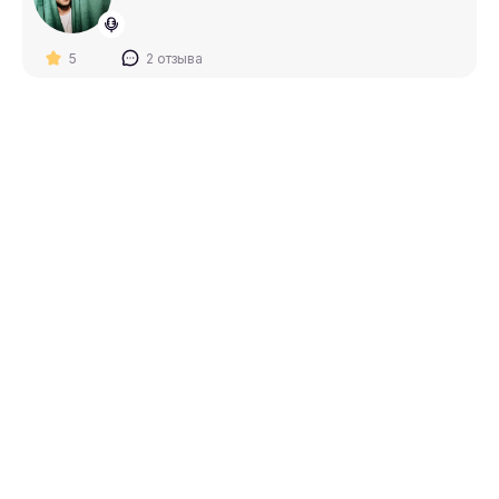
5
2 отзыва
Бондаренко Максим Александрович
PRO
Это ваш город?
5
2 отзыва
Да
Изменить
Агентство Ивент Портал
PRO
5
1 отзыв
Алексеев Константин Владимирович