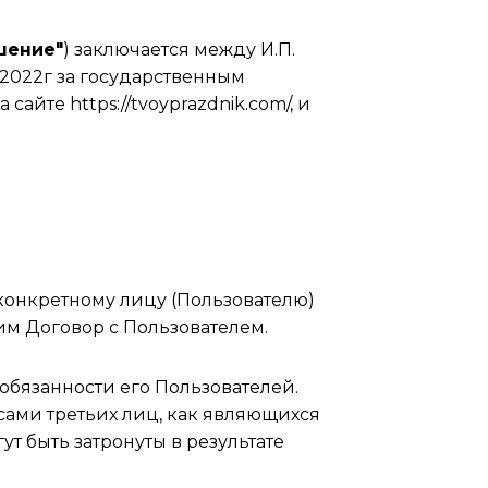
шение"
) заключается между И.П.
 2022г за государственным
те https://tvoyprazdnik.com/, и
конкретному лицу (Пользователю)
м Договор с Пользователем.
обязанности его Пользователей.
сами третьих лиц, как являющихся
т быть затронуты в результате