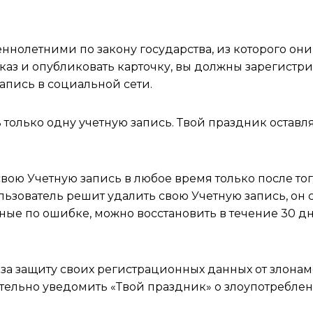
олетними по закону государства, из которого они 
аказ и опубликовать карточку, вы должны зарегист
апись в социальной сети.
только одну учетную запись. Твой праздник оставля
ою Учетную запись в любое время только после того,
ьзователь решит удалить свою Учетную запись, он 
нные по ошибке, можно восстановить в течение 30 
ь за защиту своих регистрационных данных от злон
ельно уведомить «Твой праздник» о злоупотреблен