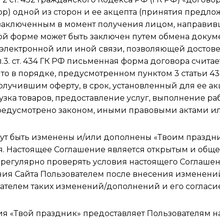
) одной из сторон и ее акцепта (принятия предлож
ся заключенным в момент получения лицом, направивш
енной форме может быть заключен путем обмена доку
 электронной или иной связи, позволяющей достовер
 п.3. ст. 434 ГК РФ письменная форма договора счи
 в порядке, предусмотренном пунктом 3 статьи 438
 получившим оферту, в срок, установленный для ее 
узка товаров, предоставление услуг, выполнение ра
 предусмотрено законом, иными правовыми актами ил
ут быть изменены и/или дополнены «Твоим праздн
. Настоящее Соглашение является открытым и общ
регулярно проверять условия настоящего Соглашен
ия Сайта Пользователем после внесения изменени
ателем таких изменений/дополнений и его согласие
я «Твой праздник» предоставляет Пользователям н