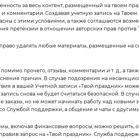
енность за весь контент, размещенный на твоем пра
 и комментарии. Создавая учетную запись на Твоем
асны с этими условиями, а также соглашаются возм
ния претензии в отношении авторских прав против 
й право удалять любые материалы, размещенные на 
помимо прочего, отзывы, комментарии и т. д., а так
яснения причин. В случае подозрения на несанкцио
вия в вашей Учетной записи «Твой праздник» мож
я запись снова не будет считаться безопасной. В слу
 заказы, но не может начинать работу над новыми 
 со Службой поддержки, а общение и чаты с другим
мы, включая финансовые вопросы, можно решить, 
тправив запрос на «Твой праздник». Служба поддер