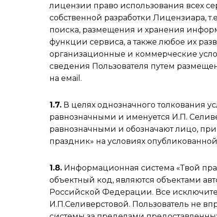
лицензии право использования всех с
собственной разработки Лицензиара, т.
поиска, размещения и хранения информ
функции сервиса, а также любое их раз
организационные и коммерческие услов
сведения Пользователя путем размещен
на емail.
1.7.
В целях однозначного толкования у
равнозначными и именуется И.П. Селиве
равнозначными и обозначают лицо, приня
праздник» на условиях опубликованной
1.8.
Информационная система «Твой праз
объектный код, являются объектами авт
Российской Федерации. Все исключите
И.П.Селиверстовой. Пользователь не в
системы за пределами предоставленных