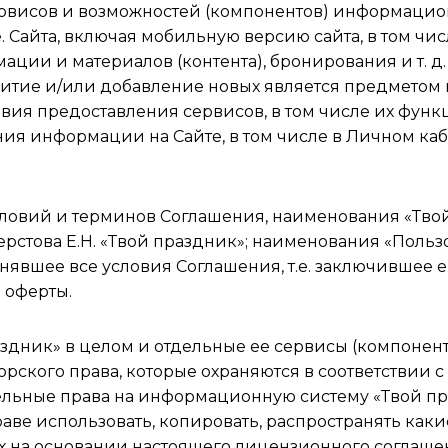
ервисов и возможностей (компонентов) информацио
е. Сайта, включая мобильную версию сайта, в том ч
ации и материалов (контента), бронирования и т. 
витие и/или добавление новых является предметом 
ия предоставления сервисов, в том числе их функ
ия информации на Сайте, в том числе в Личном каб
словий и терминов Соглашения, наименования «Тво
рстова Е.Н. «Твой праздник»; наименования «Польз
вшее все условия Соглашения, т.е. заключившее его
 оферты.
дник» в целом и отдельные ее сервисы (компоненты
орского права, которые охраняются в соответствии
льные права на информационную систему «Твой п
праве использовать, копировать, распространять к
 на основании настоящего лицензионного соглашен