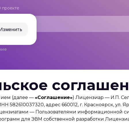
 проекте
Изменить
ние
ьское соглашен
нием (далее —
«Соглашение»
) Лицензиар — И.П. Се
Н 582610037320, адрес 660012, г. Красноярск, ул. 
цензиатами — Пользователями информационной си
ограмм для ЭВМ собственной разработки Лицензиар