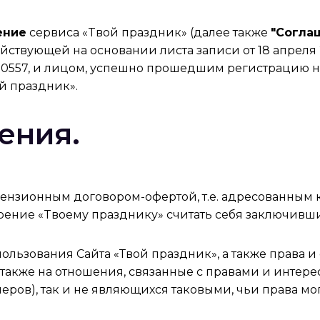
ение
сервиса «Tвой праздник» (далее также
"Согла
ействующей на основании листа записи от 18 апреля
7, и лицом, успешно прошедшим регистрацию на сай
й праздник».
ения.
ензионным договором-офертой, т.е. адресованным 
ение «Tвоему празднику» считать себя заключивши
льзования Сайта «Твой праздник», а также права и 
также на отношения, связанные с правами и интере
ров), так и не являющихся таковыми, чьи права могу