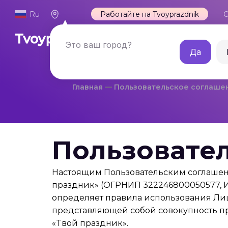
Ru
Работайте на Tvoyprazdnik
О
Каталог
Это ваш город?
Да
Главная
Пользовательское соглаше
Пользовател
Настоящим Пользовательским соглаше
праздник» (ОГРНИП 322246800050577, ИН
определяет правила использования Ли
представляющей собой совокупность пр
«Tвой праздник».