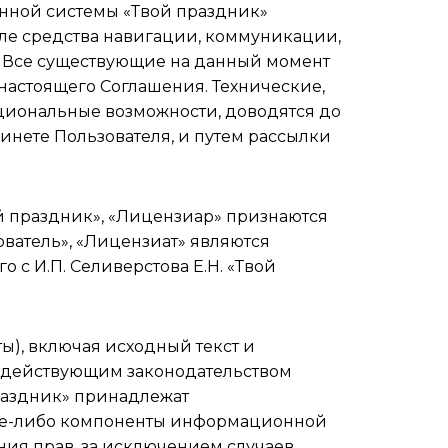
нной системы «Твой праздник»
исле средства навигации, коммуникации,
д. Все существующие на данный момент
настоящего Соглашения. Технические,
циональные возможности, доводятся до
инете Пользователя, и путем рассылки
й праздник», «Лицензиар» признаются
ователь», «Лицензиат» являются
 с И.П. Селиверстова Е.Н. «Твой
), включая исходный текст и
 с действующим законодательством
раздник» принадлежат
акие-либо компоненты информационной
ия прав, за исключением случаев,