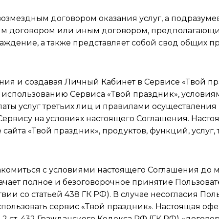
озмездным договором оказания услуг, а подразуме
м договором или иным договором, предполагающим
раждение, а также представляет собой свод общих 
ия и создавая Личный Кабинет в Сервисе «Твой пра
о использованию Сервиса «Твой праздник», условия
аты услуг третьих лиц и правилами осуществления п
 Сервису на условиях настоящего Соглашения. Наст
 сайта «Твой праздник», продуктов, функций, услуг
акомиться с условиями настоящего Соглашения до м
начает полное и безоговорочное принятие Пользова
твии со статьей 438 ГК РФ). В случае несогласия По
использовать сервис «Твой праздник». Настоящая о
. 2 ст. 432 Гражданского Кодекса РФ (ГК РФ) «догов