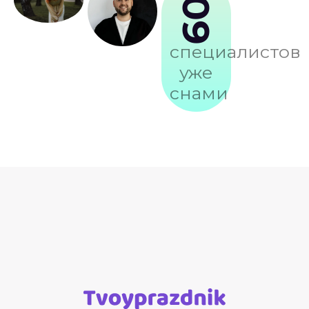
109
специалистов
уже
снами