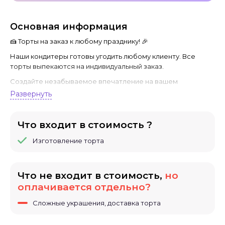
Основная информация
🍰 Торты на заказ к любому празднику! 🎉
Наши кондитеры готовы угодить любому клиенту. Все
торты выпекаются на индивидуальный заказ.
Создайте незабываемое впечатление на вашем
торжестве с нашими уникальными тортами ручной работы!
Развернуть
Мы предлагаем широкий ассортимент вкуснейших
десертов, приготовленных исключительно из свежих и
натуральных ингредиентов. Каждый торт – это настоящее
Что входит в стоимость ?
произведение кулинарного искусства, созданное с
Изготовление торта
любовью и вниманием к деталям.
- Индивидуальный подход к каждому клиенту-
Разнообразие вкусов и начинок на любой вкус-
Что не входит в стоимость,
но
Оригинальный дизайн, соответствующий вашему событию-
оплачивается отдельно?
Возможность заказа тематических тортов (например,
свадебные, детские, корпоративные)- Быстрая доставка
Сложные украшения, доставка торта
по городу
Не упустите возможность порадовать своих близких и