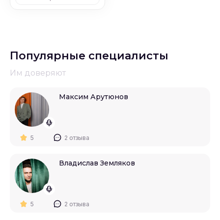
#
Выпускные в школах
#
Выпускные
Популярные специалисты
Им доверяют
#
Организация детского праздника
Максим Арутюнов
#
Аренда кафе
5
2 отзыва
Владислав Земляков
5
2 отзыва