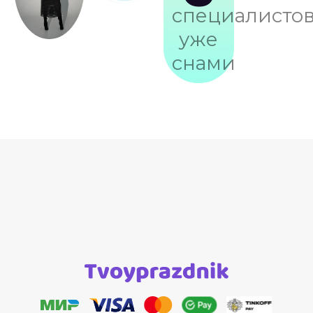
специалисто
уже
снами