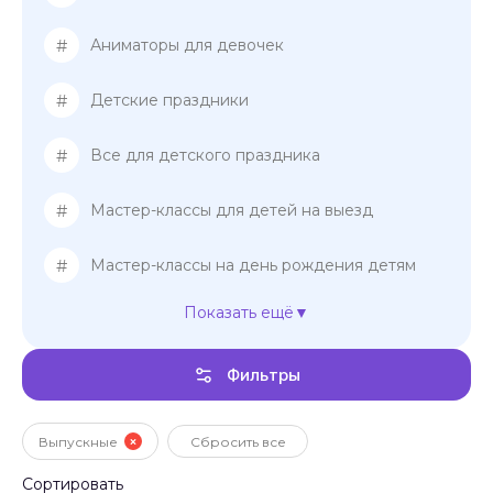
#
Аниматоры для девочек
#
Детские праздники
#
Все для детского праздника
#
Мастер-классы для детей на выезд
#
Мастер-классы на день рождения детям
Показать ещё
#
Мастер-классы для девочек
Фильтры
#
Мастер-классы для мальчиков
Шоу-представление на день рождения
#
детям
Выпускные
Сбросить все
Сортировать
#
Шоу-представление на детский праздник