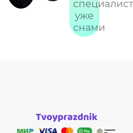
специалис
уже
снами