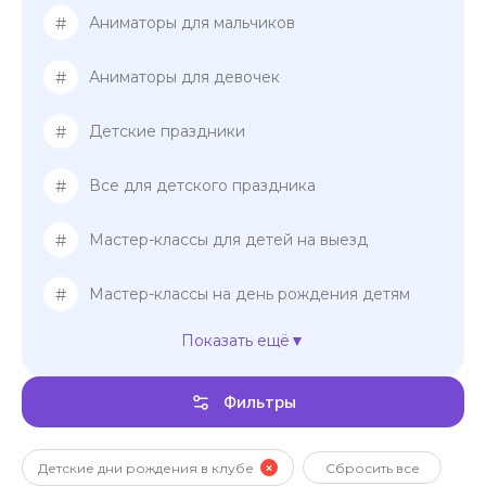
#
Аниматоры для мальчиков
#
Аниматоры для девочек
#
Детские праздники
#
Все для детского праздника
#
Мастер-классы для детей на выезд
#
Мастер-классы на день рождения детям
Показать ещё
#
Мастер-классы для девочек
Фильтры
#
Мастер-классы для мальчиков
Шоу-представление на день рождения
#
детям
Детские дни рождения в клубе
Сбросить все