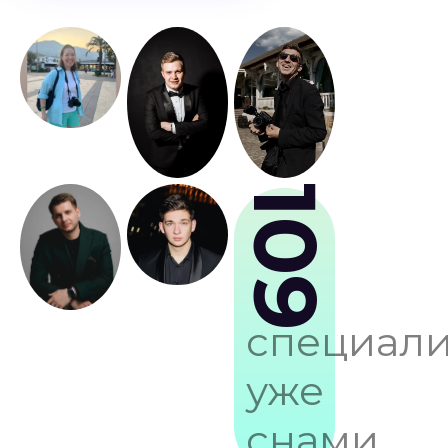
109
специали
уже
снами