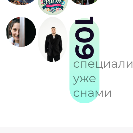
109
специали
уже
снами