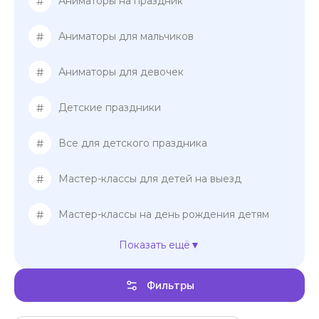
#
Аниматоры на праздник
#
Аниматоры для мальчиков
#
Аниматоры для девочек
#
Детские праздники
#
Все для детского праздника
#
Мастер-классы для детей на выезд
#
Мастер-классы на день рождения детям
Показать ещё
#
Мастер-классы для девочек
Фильтры
#
Мастер-классы для мальчиков
Шоу-представление на день рождения