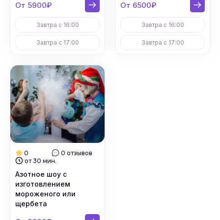
#
Детские дни рождения на выезд
От 5900₽
От 6500₽
Завтра с 16:00
Завтра с 16:00
#
Детские дни рождения в клубе
Завтра с 17:00
Завтра с 17:00
#
Выпускные в школах
#
Выпускные
#
Организация детского праздника
#
Аренда кафе
0
0 отзывов
от 30 мин.
Азотное шоу с
изготовлением
мороженого или
щербета