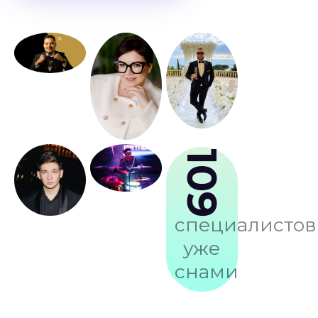
109
специалистов
уже
снами