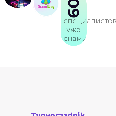
109
специалисто
уже
снами