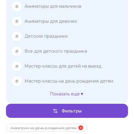
#
Аниматоры для мальчиков
#
Аниматоры для девочек
#
Детские праздники
#
Все для детского праздника
#
Мастер-классы для детей на выезд
#
Мастер-классы на день рождения детям
Показать ещё
#
Мастер-классы для девочек
Фильтры
#
Мастер-классы для мальчиков
Шоу-представление на день рождения
#
Аквагрим на день рождения детям
детям