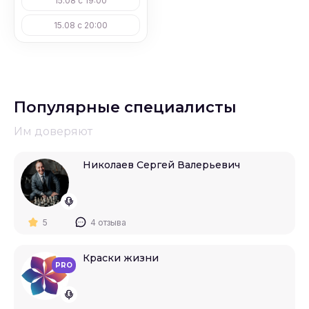
15.08 с 19:00
#
Детские дни рождения в клубе
15.08 с 20:00
#
Выпускные в школах
#
Выпускные
Популярные специалисты
#
Организация детского праздника
Им доверяют
#
Аренда кафе
Николаев Сергей Валерьевич
5
4 отзыва
Краски жизни
PRO