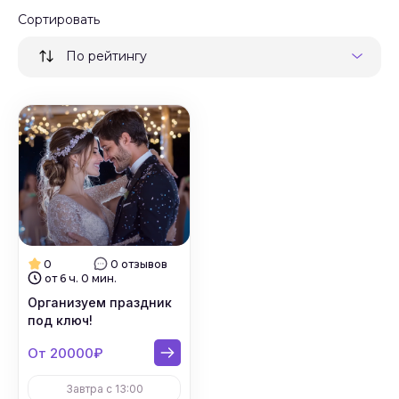
Сортировать
#
Ведущие на новый год
По рейтингу
#
Ведущие на корпоратив
#
Ведущие на выпускной
#
Ведущие на праздник
#
Ведущие корпоративных игр
#
Тамада
0
0 отзывов
от 6 ч. 0 мин.
#
Ведущие на банкет
Организуем праздник
под ключ!
#
Ведущие на мероприятие
От 20000₽
#
Свадебные регистраторы
Завтра с 13:00