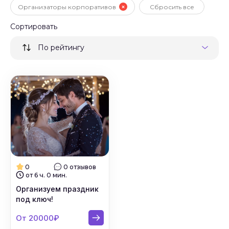
#
Ведущие мужчины
Организаторы корпоративов
Сбросить все
Сортировать
#
Ведущие на новый год
По рейтингу
#
Ведущие на корпоратив
#
Ведущие на выпускной
#
Ведущие на праздник
#
Ведущие корпоративных игр
#
Тамада
0
0 отзывов
от 6 ч. 0 мин.
#
Ведущие на банкет
Организуем праздник
под ключ!
#
Ведущие на мероприятие
От 20000₽