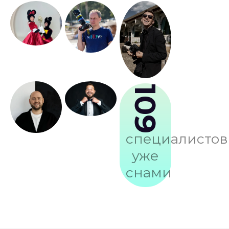
109
специалистов
уже
снами