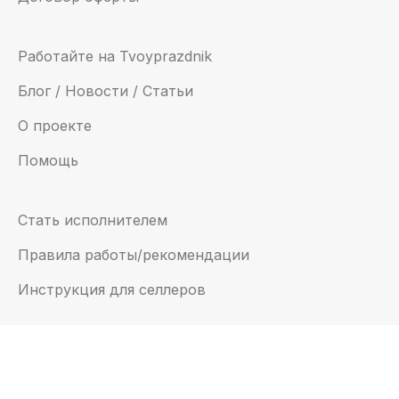
Работайте на Tvoyprazdnik
Блог / Новости / Статьи
О проекте
Помощь
Стать исполнителем
Правила работы/рекомендации
Инструкция для селлеров
Email:
support@tvoyprazdnik.com
© 2022 — “Твойпраздник”, все права защищены