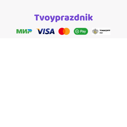
Правила пользования сайтом
Это ваш город?
Политика обработки персональных данных
Да
Изменить
Политика возврата
Договор оферты
Работайте на Tvoyprazdnik
Блог / Новости / Статьи