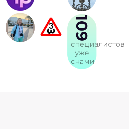
109
специалистов
уже
снами