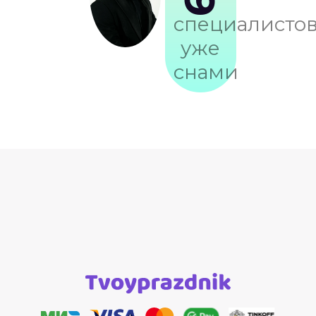
специалисто
уже
снами