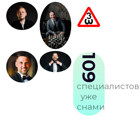
109
специалистов
уже
снами