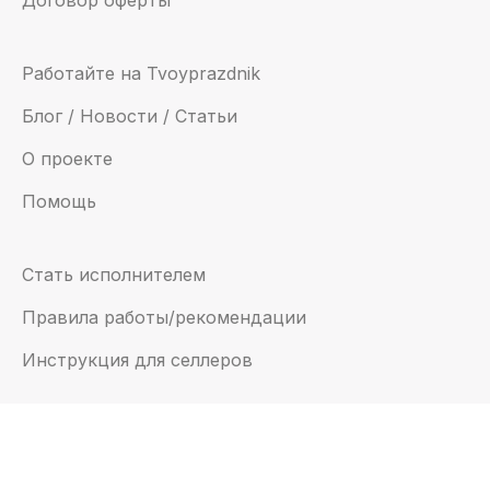
Договор оферты
Работайте на Tvoyprazdnik
Блог / Новости / Статьи
О проекте
Помощь
Стать исполнителем
Правила работы/рекомендации
Инструкция для селлеров
Email:
support@tvoyprazdnik.com
© 2022 — “Твойпраздник”, все права защищены