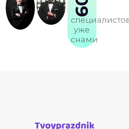
109
специалисто
уже
снами