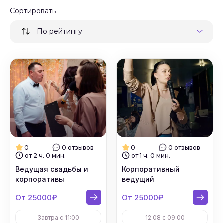
Сортировать
#
Ведущие на новый год
По рейтингу
#
Ведущие на корпоратив
#
Ведущие на выпускной
#
Ведущие на праздник
#
Ведущие корпоративных игр
#
Тамада
0
0 отзывов
0
0 отзывов
от 2 ч. 0 мин.
от 1 ч. 0 мин.
#
Ведущие на банкет
Ведущая свадьбы и
Корпоративный
корпоративы
ведущий
#
Ведущие на мероприятие
От 25000₽
От 25000₽
#
Свадебные регистраторы
Завтра с 11:00
12.08 с 09:00