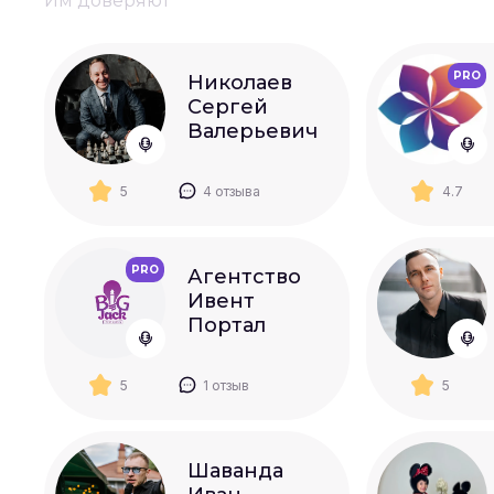
Им доверяют
PRO
Николаев
Сергей
Валерьевич
5
4 отзыва
4.7
PRO
Агентство
Ивент
Портал
5
1 отзыв
5
Шаванда