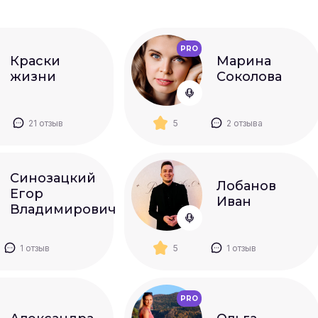
PRO
Краски
Марина
жизни
Соколова
21 отзыв
5
2 отзыва
Синозацкий
Лобанов
Егор
Иван
Владимирович
1 отзыв
5
1 отзыв
PRO