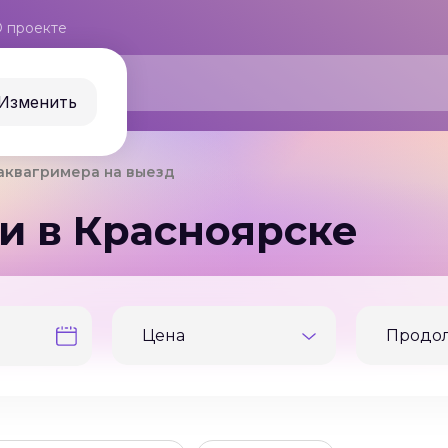
 проекте
Изменить
 аквагримера на выезд
и в Красноярске
Цена