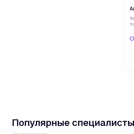
А
Г
Х
О
Популярные специалист