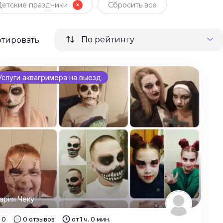
Детские праздники
Сбросить все
По рейтингу
ртировать
Услуги аквагримера на выезд
ария Чеку
0
0 отзывов
от 1 ч. 0 мин.