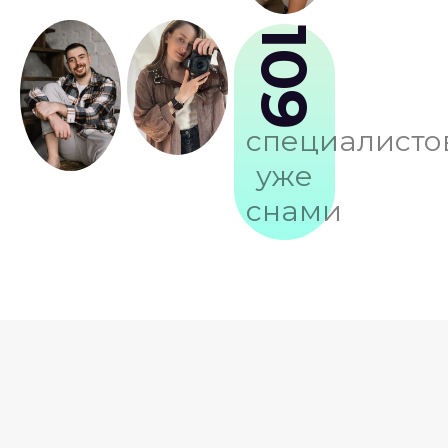
109
специалисто
уже
снами