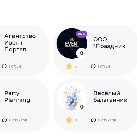
ы
PRO
Агентство
ООО
Ивент
"Праздник"
Портал
1 отзыв
5
1 отзыв
Party
Весёлый
Planning
балаганчик
0 отзывов
0
0 отзывов