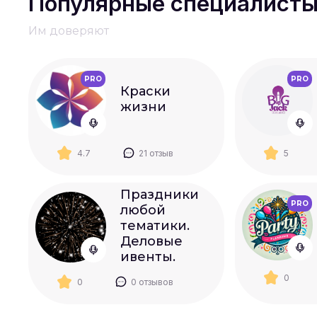
Популярные специалист
Им доверяют
PRO
PRO
Краски
жизни
4.7
21 отзыв
5
Праздники
PRO
любой
тематики.
Деловые
ивенты.
0
0
0 отзывов