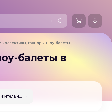
в
 коллективы, танцоры, шоу-балеты
оу-балеты в
Продолжительность