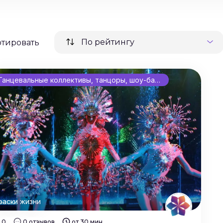
По рейтингу
ртировать
Танцевальные коллективы, танцоры, шоу-балеты
раски жизни
0
0 отзывов
от 30 мин.