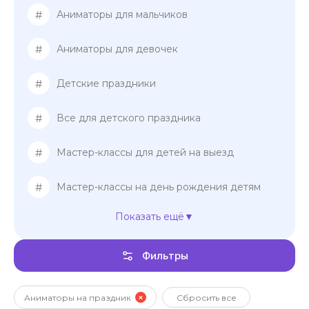
#
Аниматоры для мальчиков
#
Аниматоры для девочек
#
Детские праздники
#
Все для детского праздника
#
Мастер-классы для детей на выезд
#
Мастер-классы на день рождения детям
Показать ещё
#
Мастер-классы для девочек
Фильтры
#
Мастер-классы для мальчиков
Шоу-представление на день рождения
#
детям
Аниматоры на праздник
Сбросить все