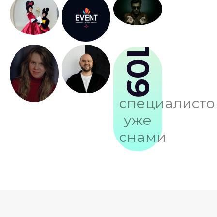
109
специалисто
уже
снами