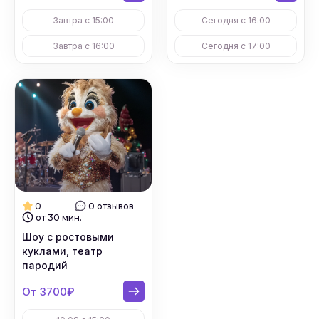
#
Детские дни рождения в клубе
Завтра с 15:00
Сегодня с 16:00
Завтра с 16:00
Сегодня с 17:00
#
Выпускные в школах
#
Выпускные
#
Организация детского праздника
#
Аренда кафе
0
0 отзывов
от 30 мин.
Шоу с ростовыми
куклами, театр
пародий
От 3700₽