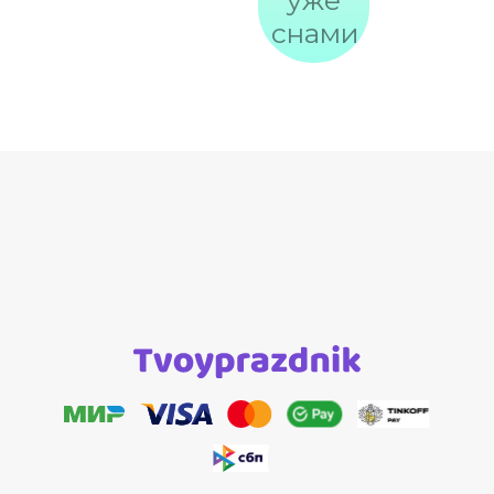
уже
снами