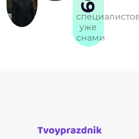
специалисто
уже
снами