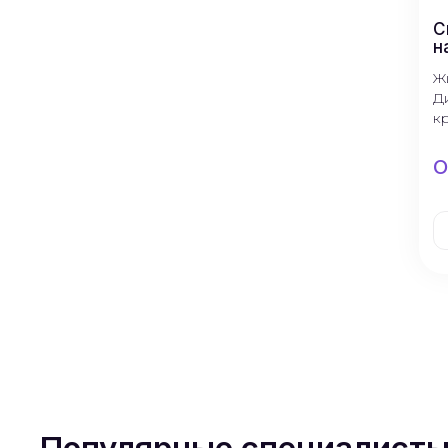
C
н
Ж
Д
к
О