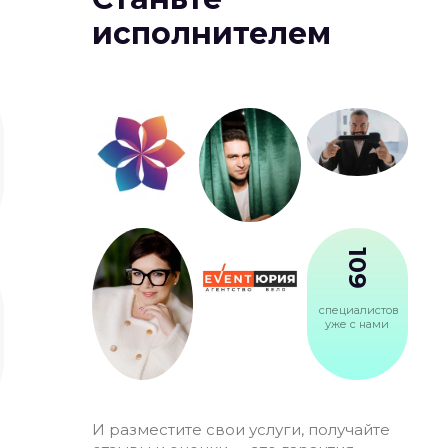
исполнителем
109
специалистов
уже с нами
И разместите свои услуги, получайте