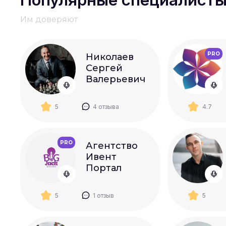
Популярные специалист
Им доверяют
PRO
Николаев
Сергей
Валерьевич
5
4 отзыва
4.7
PRO
Агентство
Ивент
Портал
5
1 отзыв
5