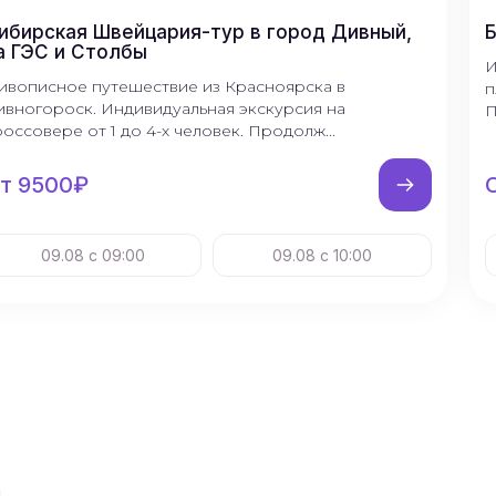
ибирская Швейцария-тур в город Дивный,
Б
а ГЭС и Столбы
И
ивописное путешествие из Красноярска в
п
ивногороск. Индивидуальная экскурсия на
П
россовере от 1 до 4-х человек. Продолж...
т 9500₽
09.08 с 09:00
09.08 с 10:00