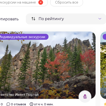
Экскурсии на машине
Сбросить все
По рейтингу
ртировать
Индивидуальные экскурсии
гентство Ивент Портал
А
0
0 отзывов
от 4 ч. 0 мин.