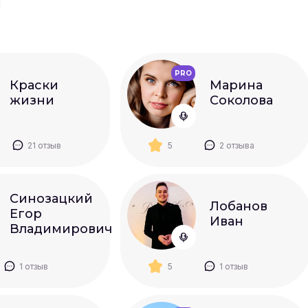
ы
PRO
Краски
Марина
жизни
Соколова
21 отзыв
5
2 отзыва
Синозацкий
Лобанов
Егор
Иван
Владимирович
1 отзыв
5
1 отзыв