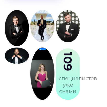
109
специалистов
уже
снами