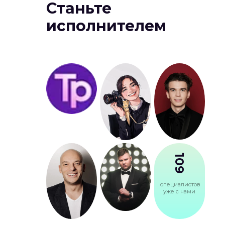
Станьте
исполнителем
109
специалистов
уже с нами