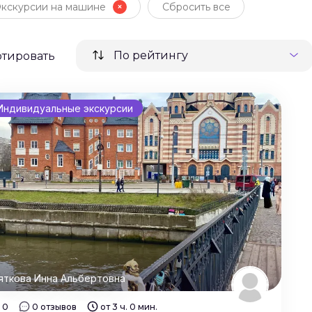
Экскурсии на машине
Сбросить все
По рейтингу
ртировать
Индивидуальные экскурсии
яткова Инна Альбертовна
0
0 отзывов
от 3 ч. 0 мин.