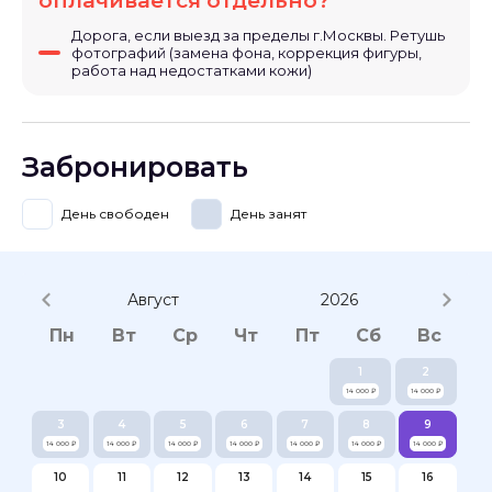
оплачивается отдельно?
до 5-и источников света, что позволдяет не зависеть от
Дорога, если выезд за пределы г.Москвы. Ретушь
высоких тёмных потолков и т.д.
фотографий (замена фона, коррекция фигуры,
работа над недостатками кожи)
Забронировать
День свободен
День занят
Август
2026
Пн
Вт
Ср
Чт
Пт
Сб
Вс
1
2
14 000 ₽
14 000 ₽
3
4
5
6
7
8
9
14 000 ₽
14 000 ₽
14 000 ₽
14 000 ₽
14 000 ₽
14 000 ₽
14 000 ₽
10
11
12
13
14
15
16