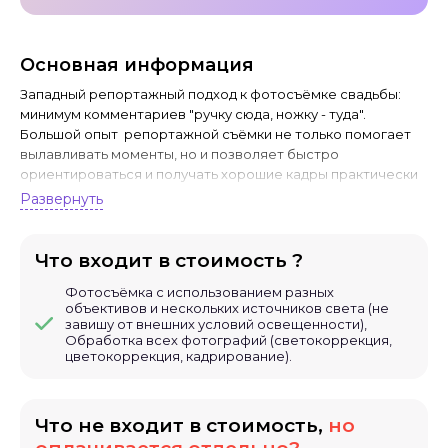
Основная информация
Западный репортажный подход к фотосъёмке свадьбы:
минимум комментариев "ручку сюда, ножку - туда".
Большой опыт репортажной съёмки не только помогает
вылавливать моменты, но и позволяет быстро
ориентироваться и получать хорошие кадры практически
в любом месте. Я работаю с Людьми: для того, чтобы
Развернуть
человек себе понравился на фотографии, я должен его
почувствовать, в этом заключается моя дополнительная
индивидуальность как профессионального фотографа.
Что входит в стоимость ?
Более-менее свободно владею испанским языком, знаком
Фотосъёмка с использованием разных
с культурой испаноязычных стран, что позволяет более
объективов и нескольких источников света (не
комфортно снимать международные свадьбы.
завишу от внешних условий освещенности),
Обработка всех фотографий (светокоррекция,
Опыт съёмки: более 250 свадеб.
цветокоррекция, кадрирование).
Используется только ТОПовая техника. Съёмка
производится двумя камерами и как минимум двумя
Что не входит в стоимость,
но
объективами. На банкете, в зависимости от
существующего освещения, используется одновременно