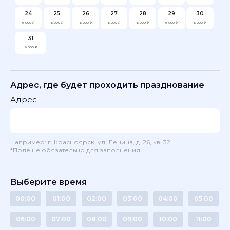
24
25
26
27
28
29
30
6 000 ₽
6 000 ₽
6 000 ₽
6 000 ₽
6 000 ₽
6 000 ₽
6 000 ₽
31
6 000 ₽
Адрес, где будет проходить празднование
Адрес
Например: г. Красноярск, ул. Ленина, д. 26, кв. 32
*Поле не обязательно для заполнения!
Выберите время
00:00
01:00
02:00
03:00
04:00
05:00
06:00
07:00
08:00
09:00
10:00
11:00