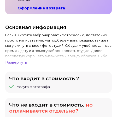
Оформление возврата
Основная информация
Если вы хотите забронировать фотосессию, достаточно
просто написать мне, мы подберем вам локацию, так же я
могу скинуть список фотостудий. Обсудим удобное для вас
время и дату и я помогу забронировать студию. Далее
посоветую хорошего визажиста и аренду образов. Либо
можем обсудить ваши образы. Бронь на простые
Развернуть
фотосессии осуществляется путем внесения предоплаты.
Отмена или перенос не позднее, чем за 5 дней до даты
фотосессии.
Что входит в стоимость ?
Услуга фотографа
Что не входит в стоимость,
но
оплачивается отдельно?