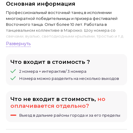
Основная информация
Профессиональный восточный танец в исполнении
многократной победительницы и призера фестивалей
Восточного танца. Опыт более 10 лет. Работала в
танцевальном коллективе в Марокко. Шоу номера со
свечами, вуалью, светодиодными крыльями, тростью и т.д.
Украсьте свой праздник потрясающими нотками востока🌟
Развернуть
Что входит в стоимость ?
2 номера + интерактив/ 3 номера
Номера можно разделить на несколько выходов
Что не входит в стоимость,
но
оплачивается отдельно?
Выезд в дальние районы города и за его пределы