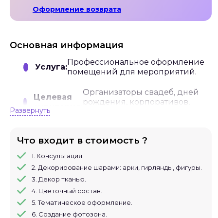
Оформление возврата
Основная информация
Профессиональное оформление
Услуга:
помещений для мероприятий.
Организаторы свадеб, дней
Целевая
рождения, корпоративов,
аудитория:
Развернуть
детских праздников.
Оформление
Что входит в стоимость ?
представлены шарами.
1. Консультация.
2. Декорирование шарами: арки, гирлянды, фигуры.
Декорирование тканями,
Что
цветами и тематическими
3. Декор тканью.
входит:
элементами.
4. Цветочный состав.
5. Тематическое оформление.
Создание фотозон и
6. Создание фотозона.