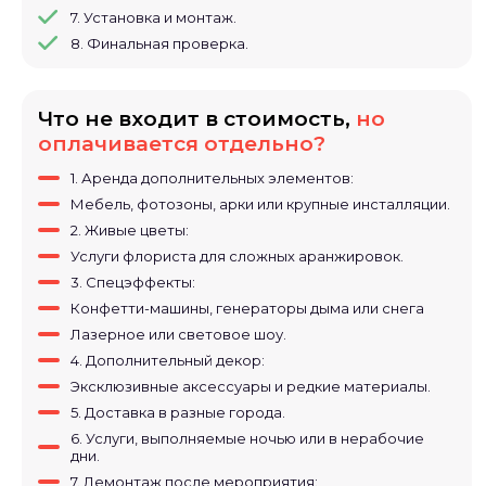
специальных декораций.
7. Установка и монтаж.
8. Финальная проверка.
Индивидуальный
подход.
Что не входит в стоимость,
но
оплачивается отдельно?
Стильное и
современное
1. Аренда дополнительных элементов:
Преимущества:
оформление.
Мебель, фотозоны, арки или крупные инсталляции.
2. Живые цветы:
Учёт всех
Услуги флориста для сложных аранжировок.
пожеланий
3. Спецэффекты:
клиента.
Конфетти-машины, генераторы дыма или снега
Лазерное или световое шоу.
Атмосферное и
4. Дополнительный декор:
запоминающееся
Эксклюзивные аксессуары и редкие материалы.
Результат:
пространство, которое
5. Доставка в разные города.
понравится вам и вашим
6. Услуги, выполняемые ночью или в нерабочие
гостям.
дни.
7. Демонтаж после мероприятия: