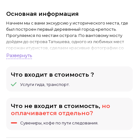
Основная информация
Начнем мы с вами экскурсию у исторического места, где
был построен первый деревянный город-крепость.
Прогуляемся по местам острога. По вантовому мосту
дойдем до острова Татышева, одного из любимых мест
горожан итуристов, сделаем красивые фотографии со
смотровой площадки.
Развернуть
Что входит в стоимость ?
Услуги гида, транспорт.
Что не входит в стоимость,
но
оплачивается отдельно?
Сувениры, кофе по пути следования.