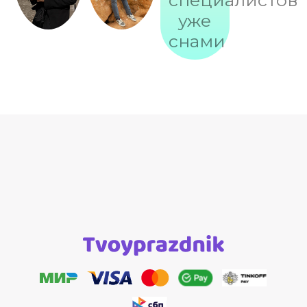
специалистов
уже
снами