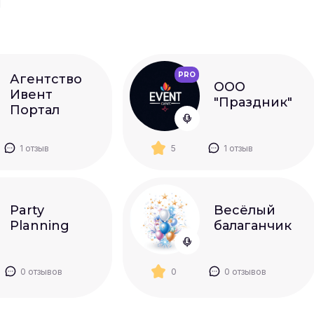
ы
PRO
Агентство
ООО
Ивент
"Праздник"
Портал
1 отзыв
5
1 отзыв
Party
Весёлый
Planning
балаганчик
0 отзывов
0
0 отзывов