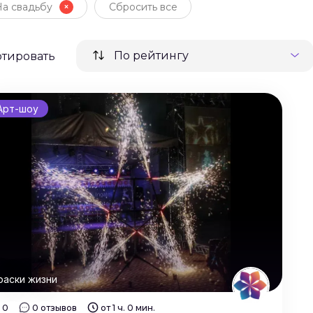
На свадьбу
Сбросить все
По рейтингу
ртировать
Арт-шоу
раски жизни
0
0 отзывов
от 1 ч. 0 мин.