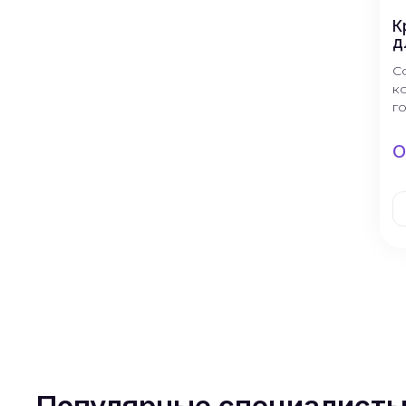
К
д
С
к
г
О