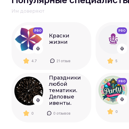
Популярные специалист
Им доверяют
PRO
PRO
Краски
жизни
4.7
21 отзыв
5
Праздники
PRO
любой
тематики.
Деловые
ивенты.
0
0
0 отзывов