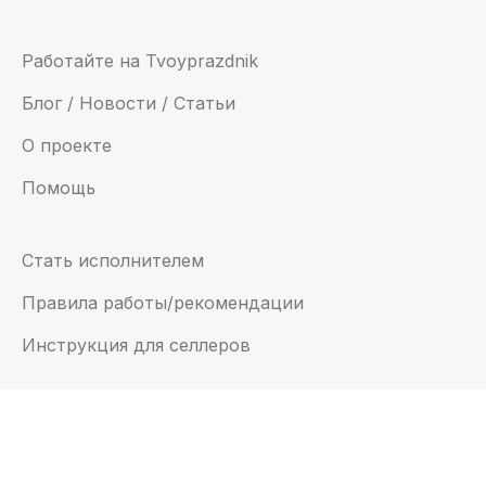
Работайте на Tvoyprazdnik
Блог / Новости / Статьи
О проекте
Помощь
Стать исполнителем
Правила работы/рекомендации
Инструкция для селлеров
Email:
support@tvoyprazdnik.com
© 2022 — “Твойпраздник”, все права защищены
Это ваш город?