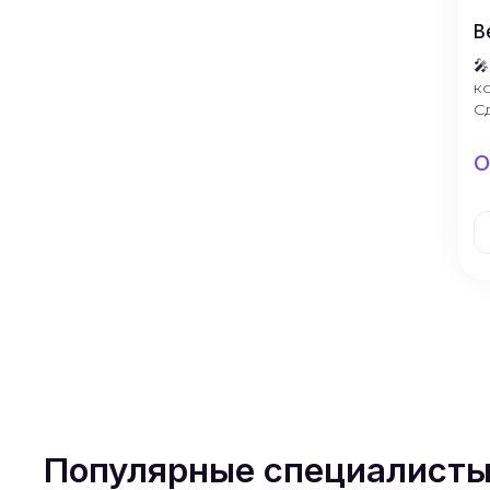
В

к
C
О
Популярные специалист