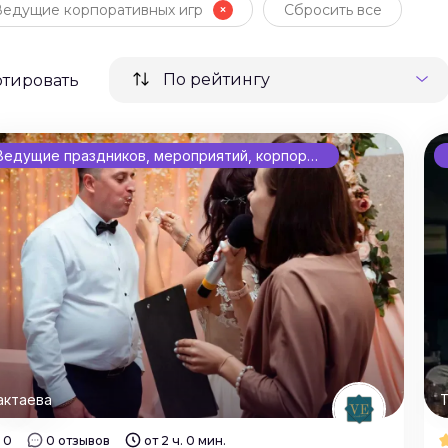
Ведущие корпоративных игр
Сбросить все
По рейтингу
ртировать
Ведущие праздников, мероприятий, корпоративов
актаева
Т
0
0 отзывов
от 2 ч. 0 мин.