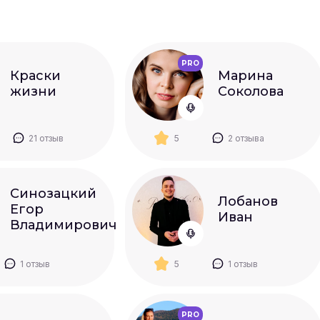
PRO
Краски
Марина
жизни
Соколова
21 отзыв
5
2 отзыва
Синозацкий
Лобанов
Егор
Иван
Владимирович
1 отзыв
5
1 отзыв
PRO