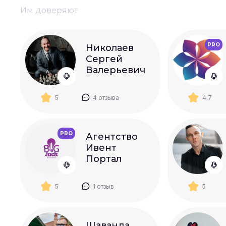
Им доверяют
PRO
Николаев
Сергей
Валерьевич
5
4 отзыва
4.7
PRO
Агентство
Ивент
Портал
5
1 отзыв
5
Шаванда