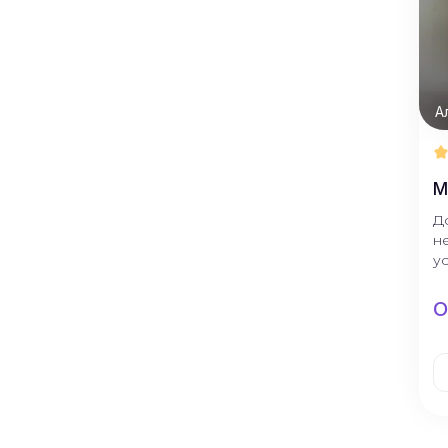
А
М
Д
н
у
О