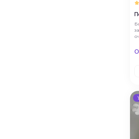
П
Б
з
о
О