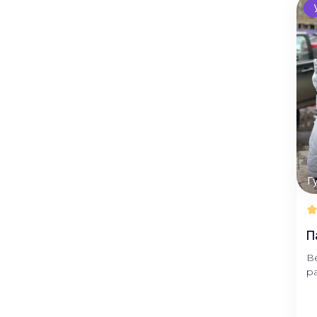
Г
П
В
р