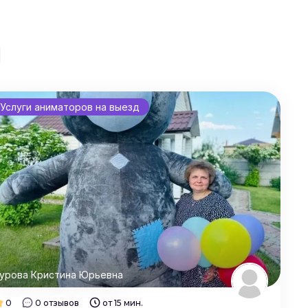
Услуги аниматоров на выезд
урова Кристина Юрьевна
0
0 отзывов
от 15 мин.