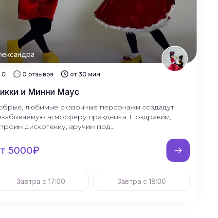
лександра
0
0 отзывов
от 30 мин.
икки и Минни Маус
обрые, любимые сказочные персонажи создадут
езабываемую атмосферу праздника. Поздравим,
строим дискотекку, вручим под...
т 5000₽
Завтра с 17:00
Завтра с 18:00