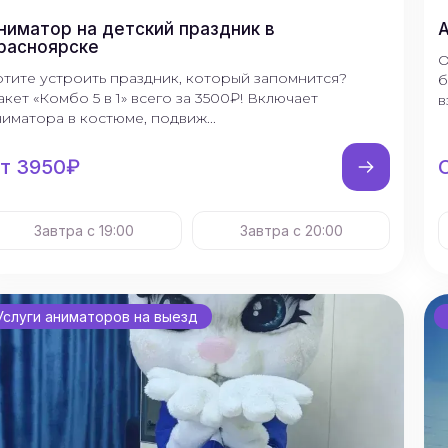
ниматор на детский праздник в
расноярске
О
отите устроить праздник, который запомнится?
б
акет «Комбо 5 в 1» всего за 3500₽! Включает
в
ниматора в костюме, подвиж...
т 3950₽
Завтра с 19:00
Завтра с 20:00
Услуги аниматоров на выезд