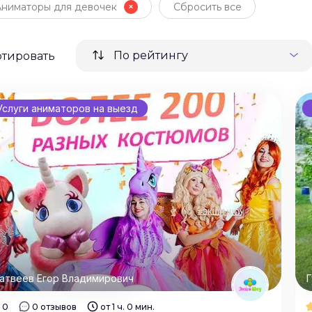
Аниматоры для девочек
Сбросить все
По рейтингу
ртировать
Услуги аниматоров на выезд
атвеев Егор Владимирович
Г
0
0 отзывов
от 1 ч. 0 мин.