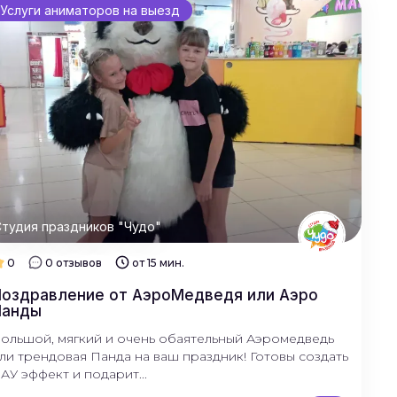
Услуги аниматоров на выезд
тудия праздников "Чудо"
0
0 отзывов
от 15 мин.
оздравление от АэроМедведя или Аэро
Панды
ольшой, мягкий и очень обаятельный Аэромедведь
ли трендовая Панда на ваш праздник! Готовы создать
АУ эффект и подарит...