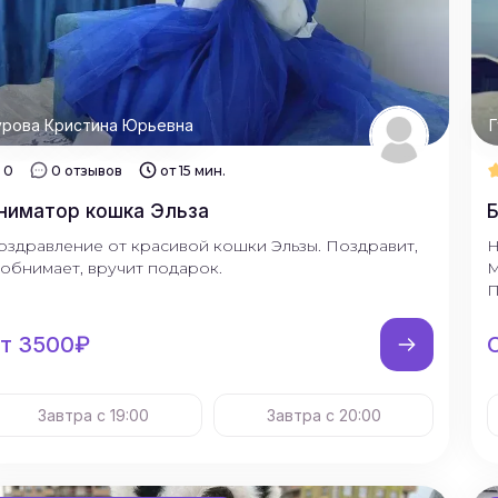
урова Кристина Юрьевна
Г
0
0 отзывов
от 15 мин.
ниматор кошка Эльза
оздравление от красивой кошки Эльзы. Поздравит,
Н
аобнимает, вручит подарок.
М
П
т 3500₽
Завтра с 19:00
Завтра с 20:00