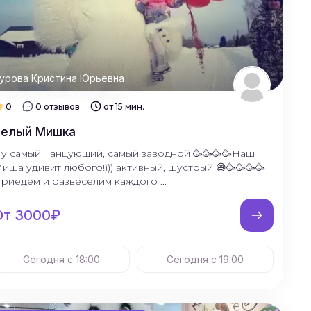
урова Кристина Юрьевна
0
0 отзывов
от 15 мин.
Белый Мишка
у самый Танцующий, самый заводной 🥳🥳🥳🥳Наш
иша удивит любого!))) активный, шустрый 😅🥳🥳🥳🥳
риедем и развеселим каждого ...
От 3000₽
Сегодня с 18:00
Сегодня с 19:00