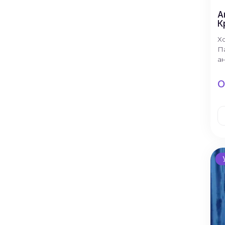
А
К
Х
П
а
О