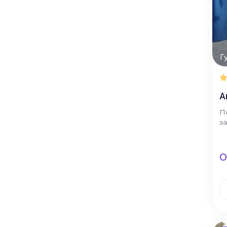
Г
А
П
з
О