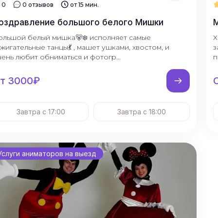
0
0 отзывов
от 15 мин.
оздравление большого белого Мишки
М
ольшой белый мишка🐻‍❄️ исполняет самые
Х
ажигательные танцы💃 , машет ушками, хвостом, и
з
чень любит обниматься и фотогр...
п
т 3000₽
Завтра с 17:00
Завтра с 18:00
Услуги аниматоров на выезд