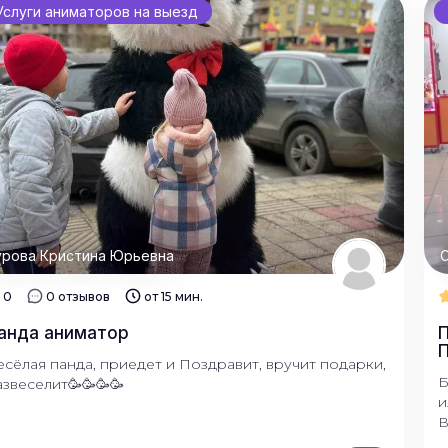
Услуги аниматоров на выезд
урова Кристина Юрьевна
С
0
0 отзывов
от 15 мин.
анда аниматор
П
есёлая панда, приедет и Поздравит, вручит подарки,
Б
азвеселит🥳🥳🥳🥳
и
В